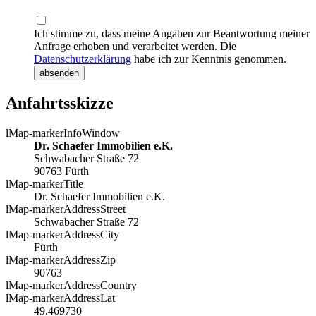
Ich stimme zu, dass meine Angaben zur Beantwortung meiner
Anfrage erhoben und verarbeitet werden. Die
Datenschutzerklärung
habe ich zur Kenntnis genommen.
absenden
Anfahrtsskizze
lMap-markerInfoWindow
Dr. Schaefer Immobilien e.K.
Schwabacher Straße 72
90763 Fürth
lMap-markerTitle
Dr. Schaefer Immobilien e.K.
lMap-markerAddressStreet
Schwabacher Straße 72
lMap-markerAddressCity
Fürth
lMap-markerAddressZip
90763
lMap-markerAddressCountry
lMap-markerAddressLat
49.469730