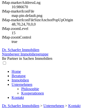
lMap-markerAddressLng
10.986670
lMap-markerIconFile
map-pin-default.png
lMap-markerIconFileSizeAnchorPopUpOrigin
48,70,24,70,0,0
lMap-zoomLevel
15
lMap-zoomControl
true
Dr. Schaefer Immobilien
Nürnberger Immobiliengruppe
Ihr Partner in Sachen Immobilien
Home
Beratung
Immobilien
Unternehmen
Philosophie
Kooperationen
Kontakt
Dr. Schaefer Immobilien
>
Unternehmen
>
Kontakt